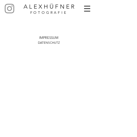
A L E X H Ü F N E R
F
OTOGRAFIE
IMPRESSUM
DATENSCHUTZ