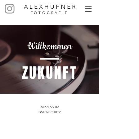
A L E X H Ü F N E R
F
OTOGRAFIE
Willkommen
ZUKUNFT
IMPRESSUM
DATENSCHUTZ